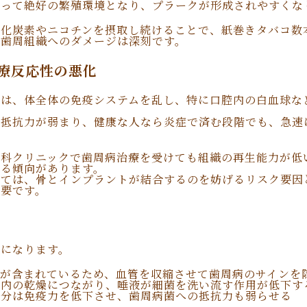
とって絶好の繁殖環境となり、プラークが形成されやすくな
酸化炭素やニコチンを摂取し続けることで、紙巻きタバコ数
、歯周組織へのダメージは深刻です。
療反応性の悪化
分は、体全体の免疫システムを乱し、特に口腔内の白血球な
る抵抗力が弱まり、健康な人なら炎症で済む段階でも、急速
歯科クリニックで歯周病治療を受けても組織の再生能力が低
する傾向があります。
いては、骨とインプラントが結合するのを妨げるリスク要因
必要です。
下になります。
ンが含まれているため、血管を収縮させて歯周病のサインを
口内の乾燥につながり、唾液が細菌を洗い流す作用が低下す
成分は免疫力を低下させ、歯周病菌への抵抗力も弱らせる