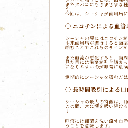
またタバコにもさまざまな
す。
今回は、シーシャが歯周病
ニコチンによる血管
シーシャの煙にはニコチン
本来歯周病が進行すると歯
縮むことでこれらのサインが
また血流が悪化すると、歯
見た目には歯茎が引き締ま
になりやすいのが非常に危
定期的にシーシャを嗜む方
長時間吸引による口
シーシャの最大の特徴は、1
この間、常に煙を吸い続け
す。
唾液には細菌を洗い流す自
うことを意味します。