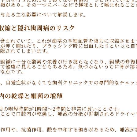
種類があり、その一つにバーなどで趣味として嗜まれること
に与える主な影響について解説します。
収縮と隠れ歯周病のリスク
が含まれていて、これが歯茎の毛細血管を強力に収縮させま
茎が赤く腫れたり、ブラッシング時に出血したりといった自
隠されてしまいます。
周組織に十分な酸素や栄養が行き渡らなくなり、組織の修復
って健康に見えることもあるため、気づかないうちに骨が溶
険な点です。
は、自覚症状がなくても歯科クリニックでの専門的なチェッ
内の乾燥と細菌の増殖
回の喫煙時間が1時間〜2時間と非常に長いことです。
ることで口腔内が乾燥し、唾液の分泌が抑制されるドライマ
浄作用や、抗菌作用、酸を中和する働きがあるため、唾液が