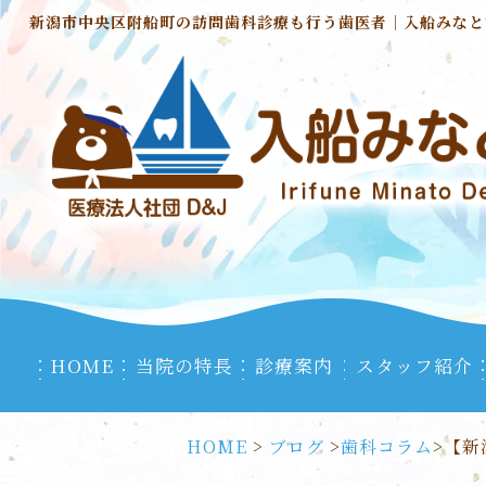
新潟市中央区附船町の訪問歯科診療も行う歯医者｜入船みなと
HOME
当院の特長
診療案内
スタッフ紹介
HOME
>
ブログ
>
歯科コラム
>
【新