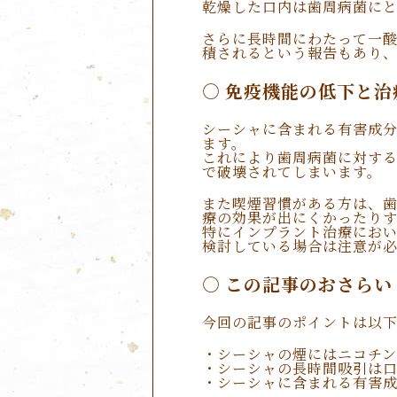
乾燥した口内は歯周病菌に
さらに長時間にわたって一
積されるという報告もあり
免疫機能の低下と治
シーシャに含まれる有害成
ます。
これにより歯周病菌に対す
で破壊されてしまいます。
また喫煙習慣がある方は、
療の効果が出にくかったり
特にインプラント治療にお
検討している場合は注意が
この記事のおさらい
今回の記事のポイントは以
・シーシャの煙にはニコチ
・シーシャの長時間吸引は
・シーシャに含まれる有害