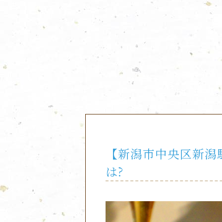
Skip
to
content
【新潟市中央区新潟
は?