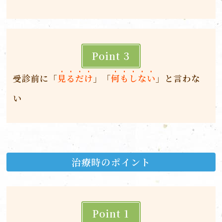
Point 3
受診前に「
見るだけ
」「
何もしない
」と言わな
い
治療時のポイント
Point 1