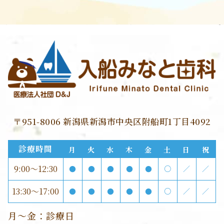
〒951-8006 新潟県新潟市中央区附船町1丁目4092
診療時間
月
火
水
木
金
土
日
祝
9:00～12:30
●
●
●
●
●
○
／
／
13:30～17:00
●
●
●
●
●
○
／
／
月～金：診療日