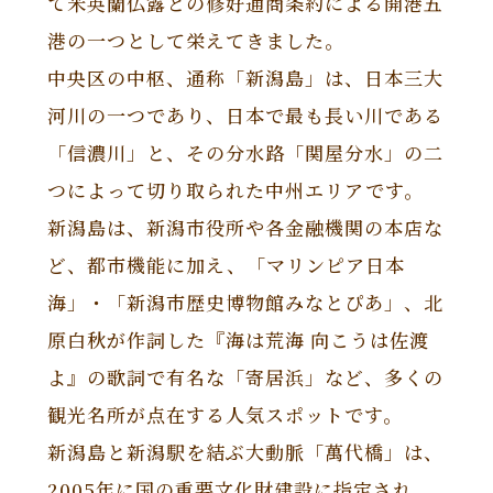
て米英蘭仏露との修好通商条約による開港五
港の一つとして栄えてきました。
中央区の中枢、通称「新潟島」は、日本三大
河川の一つであり、日本で最も長い川である
「信濃川」と、その分水路「関屋分水」の二
つによって切り取られた中州エリアです。
新潟島は、新潟市役所や各金融機関の本店な
ど、都市機能に加え、「マリンピア日本
海」・「新潟市歴史博物館みなとぴあ」、北
原白秋が作詞した『海は荒海 向こうは佐渡
よ』の歌詞で有名な「寄居浜」など、多くの
観光名所が点在する人気スポットです。
新潟島と新潟駅を結ぶ大動脈「萬代橋」は、
2005年に国の重要文化財建設に指定され、