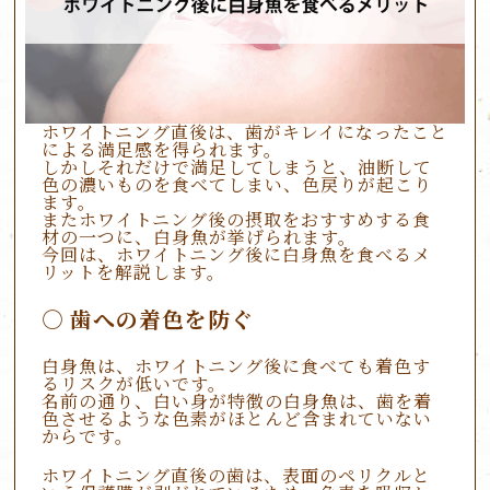
ホワイトニング直後は、歯がキレイになったこと
による満足感を得られます。
しかしそれだけで満足してしまうと、油断して
色の濃いものを食べてしまい、色戻りが起こり
ます。
またホワイトニング後の摂取をおすすめする食
材の一つに、白身魚が挙げられます。
今回は、ホワイトニング後に白身魚を食べるメ
リットを解説します。
歯への着色を防ぐ
白身魚は、ホワイトニング後に食べても着色す
るリスクが低いです。
名前の通り、白い身が特徴の白身魚は、歯を着
色させるような色素がほとんど含まれていない
からです。
ホワイトニング直後の歯は、表面のペリクルと