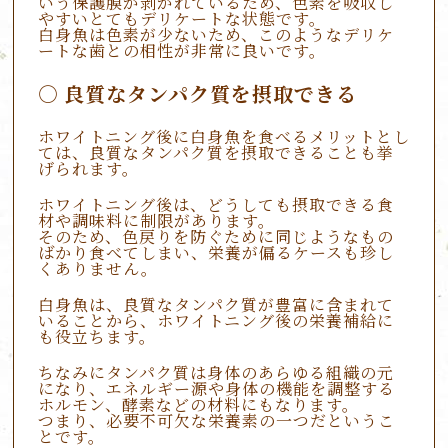
いう保護膜が剥がれているため、色素を吸収し
やすいとてもデリケートな状態です。
白身魚は色素が少ないため、このようなデリケ
ートな歯との相性が非常に良いです。
良質なタンパク質を摂取できる
ホワイトニング後に白身魚を食べるメリットとし
ては、良質なタンパク質を摂取できることも挙
げられます。
ホワイトニング後は、どうしても摂取できる食
材や調味料に制限があります。
そのため、色戻りを防ぐために同じようなもの
ばかり食べてしまい、栄養が偏るケースも珍し
くありません。
白身魚は、良質なタンパク質が豊富に含まれて
いることから、ホワイトニング後の栄養補給に
も役立ちます。
ちなみにタンパク質は身体のあらゆる組織の元
になり、エネルギー源や身体の機能を調整する
ホルモン、酵素などの材料にもなります。
つまり、必要不可欠な栄養素の一つだというこ
とです。