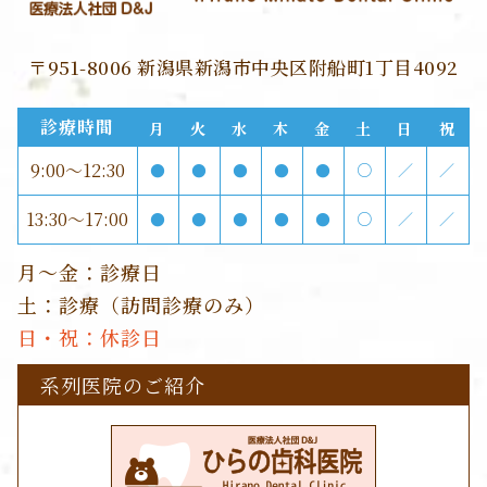
〒951-8006 新潟県新潟市中央区附船町1丁目4092
診療時間
月
火
水
木
金
土
日
祝
9:00～12:30
●
●
●
●
●
○
／
／
13:30～17:00
●
●
●
●
●
○
／
／
月～金：診療日
土：診療（訪問診療のみ）
日・祝：休診日
系列医院のご紹介