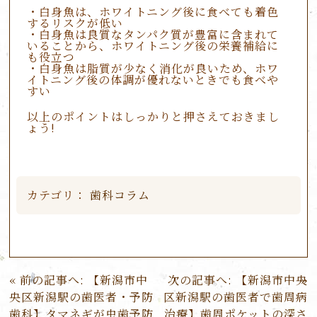
・白身魚は、ホワイトニング後に食べても着色
するリスクが低い
・白身魚は良質なタンパク質が豊富に含まれて
いることから、ホワイトニング後の栄養補給に
も役立つ
・白身魚は脂質が少なく消化が良いため、ホワ
イトニング後の体調が優れないときでも食べや
すい
以上のポイントはしっかりと押さえておきまし
ょう!
カテゴリ：
歯科コラム
投
前の記事へ:
【新潟市中
次の記事へ:
【新潟市中央
稿
央区新潟駅の歯医者・予防
区新潟駅の歯医者で歯周病
ナ
歯科】タマネギが虫歯予防
治療】歯周ポケットの深さ