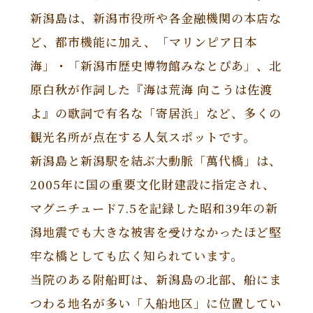
新潟島は、新潟市役所や各金融機関の本店な
ど、都市機能に加え、「マリンピア日本
海」・「新潟市歴史博物館みなとぴあ」、北
原白秋が作詞した『海は荒海 向こうは佐渡
よ』の歌詞で有名な「寄居浜」など、多くの
観光名所が点在する人気スポットです。
新潟島と新潟駅を結ぶ大動脈「萬代橋」は、
2005年に国の重要文化財建設に指定され、
マグニチュード7.5を記録した昭和39年の新
潟地震でも大きな被害を受けなかったほど堅
牢な橋としても広く知られています。
当院のある附船町は、新潟島の北部、船にま
つわる地名が多い「入船地区」に位置してい