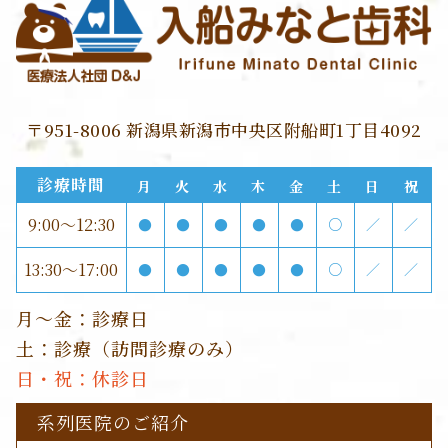
〒951-8006 新潟県新潟市中央区附船町1丁目4092
診療時間
月
火
水
木
金
土
日
祝
9:00～12:30
●
●
●
●
●
○
／
／
13:30～17:00
●
●
●
●
●
○
／
／
月～金：診療日
土：診療（訪問診療のみ）
日・祝：休診日
系列医院のご紹介