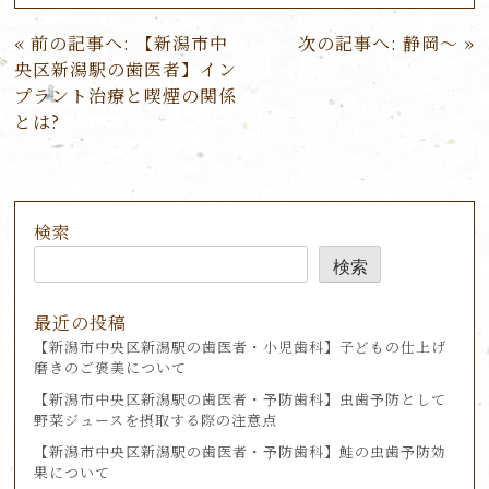
投
前の記事へ:
【新潟市中
次の記事へ:
静岡〜
稿
央区新潟駅の歯医者】イン
ナ
プラント治療と喫煙の関係
ビ
とは?
ゲ
ー
シ
ョ
検索
ン
検索
最近の投稿
【新潟市中央区新潟駅の歯医者・小児歯科】子どもの仕上げ
磨きのご褒美について
【新潟市中央区新潟駅の歯医者・予防歯科】虫歯予防として
野菜ジュースを摂取する際の注意点
【新潟市中央区新潟駅の歯医者・予防歯科】鮭の虫歯予防効
果について