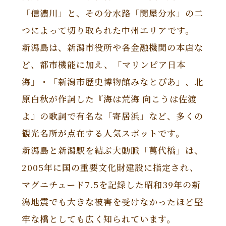
「信濃川」と、その分水路「関屋分水」の二
つによって切り取られた中州エリアです。
新潟島は、新潟市役所や各金融機関の本店な
ど、都市機能に加え、「マリンピア日本
海」・「新潟市歴史博物館みなとぴあ」、北
原白秋が作詞した『海は荒海 向こうは佐渡
よ』の歌詞で有名な「寄居浜」など、多くの
観光名所が点在する人気スポットです。
新潟島と新潟駅を結ぶ大動脈「萬代橋」は、
2005年に国の重要文化財建設に指定され、
マグニチュード7.5を記録した昭和39年の新
潟地震でも大きな被害を受けなかったほど堅
牢な橋としても広く知られています。