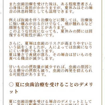
また虫歯治療を受けた後は、ある程度患者さん
の身体に負担がかかりますが、夏休みはその場
合の休息時間としても活用できます。
例えば抜歯を伴う治療などに関しては、治療後
に強い痛みが出るだけでなく、頬が腫れるなど
顔貌も変化することがあります。
このような状況になっても、夏休みの間には回
復する可能性が高いです。
さらに、夏場は虫歯のリスクが高まりやすいと
いう話をしましたが、人によっては虫歯になり
にくい季節でもあります。
夏は暑さで食欲が落ち、その場合は甘いものを
食べる機会が減少します。
甘いものの摂取量が減少すれば、虫歯の原因と
なる糖分の摂取も減り、虫歯の再発を抑えられ
る可能性があります。
夏に虫歯治療を受けることのデメリ
ット
夏に虫歯治療を受ける場合のデメリットとして