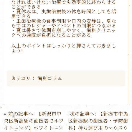
なければいけない治療でも効率的に終わらせる
ことができる
・夏休みは、虫歯治療後の休息時間としても活
用できる
・虫歯治療後の食事制限や口内の安静は、夏な
らではのレジャーやイベントの制限につながる
・夏は暑さで体調を崩しやすく、歯科クリニッ
クへの通院が負担になることがある
以上のポイントはしっかりと押さえておきまし
ょう!
カテゴリ：
歯科コラム
投
前の記事へ:
【新潟市中
次の記事へ:
【新潟市中央
稿
央区新潟駅の歯医者でホワ
区新潟駅の歯医者・予防歯
ナ
イトニング】ホワイトニン
科】持ち運び用のマウスウ