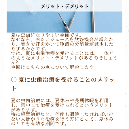
夏は虫歯になりやすい季節です。
なぜなら、冷たいジュースを飲む機会が増えた
り、暑さで汗をかいて唾液の分泌量が減少した
りするからです。
では、夏に虫歯治療を受けることには、一体ど
のようなメリット・デメリットがあるのでしょう
か?
今回はこちらの点について解説します。
夏に虫歯治療を受けることのメリッ
ト
夏の虫歯治療には、夏休みや長期休暇を利用
し、集中して治療を受けられるというメリット
があります。
特に根管治療など、何度も通院しなければいけ
ない大掛かりな治療を行う方にとって、夏休み
はとても有効な期間です。