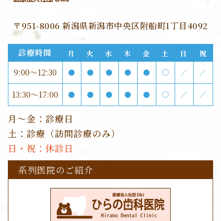
〒951-8006 新潟県新潟市中央区附船町1丁目4092
診療時間
月
火
水
木
金
土
日
祝
9:00～12:30
●
●
●
●
●
○
／
／
13:30～17:00
●
●
●
●
●
○
／
／
月～金：診療日
土：診療（訪問診療のみ）
日・祝：休診日
系列医院のご紹介