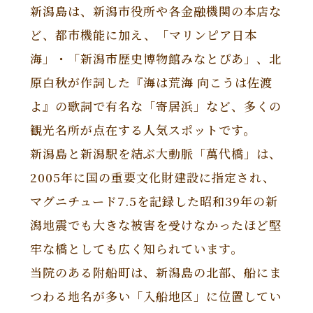
新潟島は、新潟市役所や各金融機関の本店な
ど、都市機能に加え、「マリンピア日本
海」・「新潟市歴史博物館みなとぴあ」、北
原白秋が作詞した『海は荒海 向こうは佐渡
よ』の歌詞で有名な「寄居浜」など、多くの
観光名所が点在する人気スポットです。
新潟島と新潟駅を結ぶ大動脈「萬代橋」は、
2005年に国の重要文化財建設に指定され、
マグニチュード7.5を記録した昭和39年の新
潟地震でも大きな被害を受けなかったほど堅
牢な橋としても広く知られています。
当院のある附船町は、新潟島の北部、船にま
つわる地名が多い「入船地区」に位置してい