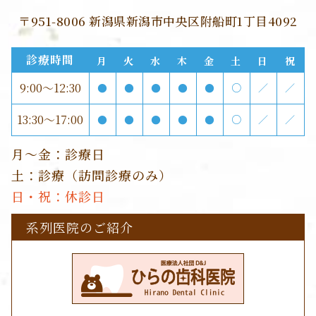
〒951-8006 新潟県新潟市中央区附船町1丁目4092
診療時間
月
火
水
木
金
土
日
祝
9:00～12:30
●
●
●
●
●
○
／
／
13:30～17:00
●
●
●
●
●
○
／
／
月～金：診療日
土：診療（訪問診療のみ）
日・祝：休診日
系列医院のご紹介