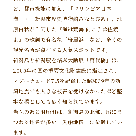
ど、都市機能に加え、「マリンピア日本
海」・「新潟市歴史博物館みなとぴあ」、北
原白秋が作詞した『海は荒海 向こうは佐渡
よ』の歌詞で有名な「寄居浜」など、多くの
観光名所が点在する人気スポットです。
新潟島と新潟駅を結ぶ大動脈「萬代橋」は、
2005年に国の重要文化財建設に指定され、
マグニチュード7.5を記録した昭和39年の新
潟地震でも大きな被害を受けなかったほど堅
牢な橋としても広く知られています。
当院のある附船町は、新潟島の北部、船にま
つわる地名が多い「入船地区」に位置してい
ます。