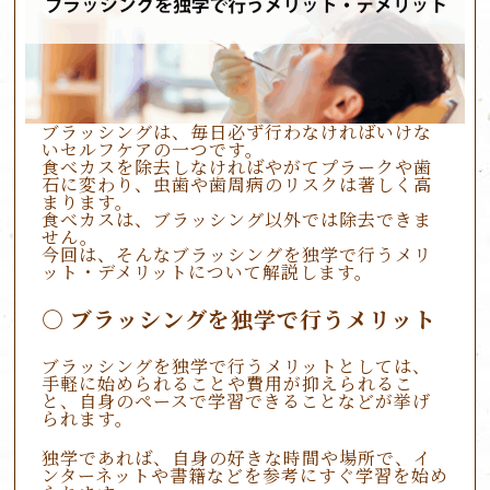
ブラッシングは、毎日必ず行わなければいけな
いセルフケアの一つです。
食べカスを除去しなければやがてプラークや歯
石に変わり、虫歯や歯周病のリスクは著しく高
まります。
食べカスは、ブラッシング以外では除去できま
せん。
今回は、そんなブラッシングを独学で行うメリ
ット・デメリットについて解説します。
ブラッシングを独学で行うメリット
ブラッシングを独学で行うメリットとしては、
手軽に始められることや費用が抑えられるこ
と、自身のペースで学習できることなどが挙げ
られます。
独学であれば、自身の好きな時間や場所で、イ
ンターネットや書籍などを参考にすぐ学習を始め