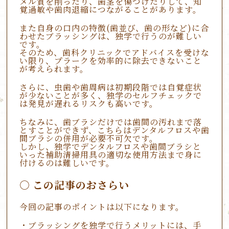
メル質を削ったり、歯茎を傷つけたりして、知
覚過敏や歯肉退縮につながることがあります。
また自身の口内の特徴(歯並び、歯の形など)に合
わせたブラッシングは、独学で行うのが難しい
です。
そのため、歯科クリニックでアドバイスを受けな
い限り、プラークを効率的に除去できないこと
が考えられます。
さらに、虫歯や歯周病は初期段階では自覚症状
が少ないことが多く、独学のセルフチェックで
は発見が遅れるリスクも高いです。
ちなみに、歯ブラシだけでは歯間の汚れまで落
とすことができず、こちらはデンタルフロスや歯
間ブラシの併用が必要不可欠です。
しかし、独学でデンタルフロスや歯間ブラシと
いった補助清掃用具の適切な使用方法まで身に
付けるのは難しいです。
この記事のおさらい
今回の記事のポイントは以下になります。
・ブラッシングを独学で行うメリットには、手