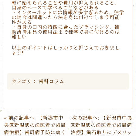
軽に始められることや費用が抑えられること、
自身のペースで学べることなどがある
・インターネットには情報が多すぎるため、独学
の場合は間違った方法を身に付けてしまう可能
性がある
・自身の口内の特徴に合ったブラッシング、補
助清掃用具の使用法まで独学で身に付けるのは
難しい
以上のポイントはしっかりと押さえておきまし
ょう!
カテゴリ：
歯科コラム
投
前の記事へ:
【新潟市中
次の記事へ:
【新潟市中央
稿
央区新潟駅の歯医者で歯周
区新潟駅の歯医者で歯周病
ナ
病治療】歯周病予防に効く
治療】歯石取りにデメリッ