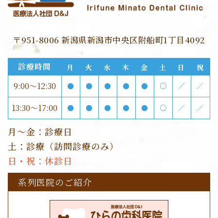
〒951-8006 新潟県新潟市中央区附船町1丁目4092
診療時間
月
火
水
木
金
土
日
祝
9:00～12:30
●
●
●
●
●
○
／
／
13:30～17:00
●
●
●
●
●
○
／
／
月～金：診療日
土：診療（訪問診療のみ）
日・祝：休診日
系列医院のご紹介