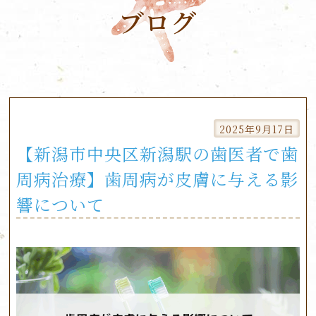
ブログ
Skip
to
2025年9月17日
content
【新潟市中央区新潟駅の歯医者で歯
周病治療】歯周病が皮膚に与える影
響について