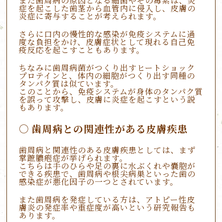
また歯周病の原因となる細菌やその毒素は、炎
症を起こした歯茎から血管内に侵入し、皮膚の
炎症に寄与することが考えられます。
さらに口内の慢性的な感染が免疫システムに過
度な負担をかけ、皮膚症状として現れる自己免
疫反応を起こすこともあります。
ちなみに歯周病菌がつくり出すヒートショック
プロテインと、体内の細胞がつくり出す同種の
タンパク質は似ています。
このことから、免疫システムが身体のタンパク質
を誤って攻撃し、皮膚に炎症を起こすという説
もあります。
歯周病との関連性がある皮膚疾患
歯周病と関連性のある皮膚疾患としては、まず
掌蹠膿疱症が挙げられます。
こちらは手のひらや足の裏に水ぶくれや嚢胞が
できる疾患で、歯周病や根尖病巣といった歯の
感染症が悪化因子の一つとされています。
また歯周病を発症している方は、アトピー性皮
膚炎の発症率や重症度が高いという研究報告も
あります。