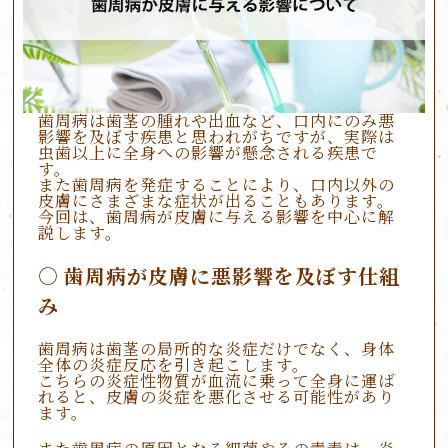
歯周病は歯茎の腫れや出血など、口内にのみ悪
影響を及ぼす疾患と思われがちですが、実際は
虫歯以上に全身への影響が懸念される疾患で
す。
また歯周病を発症することにより、口内以外の
皮膚にさまざまな症状が出ることもあります。
今回は、歯周病が皮膚に与える影響を中心に解
説します。
歯周病が皮膚に悪影響を及ぼす仕組
み
歯周病は歯茎の局所的な炎症だけでなく、身体
全体の炎症反応を引き起こします。
こちらの炎症性物質が血流に乗って全身に運ば
れると、皮膚の炎症を悪化させる可能性があり
ます。