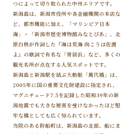
つによって切り取られた中州エリアです。
新潟島は、新潟市役所や各金融機関の本店な
ど、都市機能に加え、「マリンピア日本
海」・「新潟市歴史博物館みなとぴあ」、北
原白秋が作詞した『海は荒海 向こうは佐渡
よ』の歌詞で有名な「寄居浜」など、多くの
観光名所が点在する人気スポットです。
新潟島と新潟駅を結ぶ大動脈「萬代橋」は、
2005年に国の重要文化財建設に指定され、
マグニチュード7.5を記録した昭和39年の新
潟地震でも大きな被害を受けなかったほど堅
牢な橋としても広く知られています。
当院のある附船町は、新潟島の北部、船にま