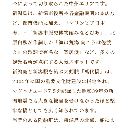
つによって切り取られた中州エリアです。
新潟島は、新潟市役所や各金融機関の本店な
ど、都市機能に加え、「マリンピア日本
海」・「新潟市歴史博物館みなとぴあ」、北
原白秋が作詞した『海は荒海 向こうは佐渡
よ』の歌詞で有名な「寄居浜」など、多くの
観光名所が点在する人気スポットです。
新潟島と新潟駅を結ぶ大動脈「萬代橋」は、
2005年に国の重要文化財建設に指定され、
マグニチュード7.5を記録した昭和39年の新
潟地震でも大きな被害を受けなかったほど堅
牢な橋としても広く知られています。
当院のある附船町は、新潟島の北部、船にま