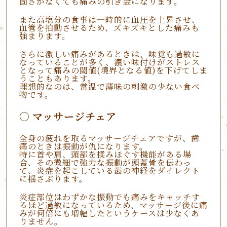
固さがなくても痛みの引き金になります。
また高塩分の食事は一時的に血圧を上昇させ、
血管を拍動させるため、ズキズキとした痛みも
強まります。
さらに激しい痛みがあるときは、味覚も過敏に
なっていることが多く、濃い味付けがストレス
となって痛みの閾値(境界となる値)を下げてしま
うこともあります。
理想的なのは、常温で薄味の刺激の少ない食べ
物です。
マッサージチェア
全身の疲れを取るマッサージチェアですが、歯
痛のときは振動が仇になります。
特に首や肩、頭部を揉みほぐす機能がある場
合、その微細で強力な振動が頭蓋骨を伝わっ
て、炎症を起こしている歯の神経をダイレクト
に揺さぶります。
炎症部位はわずかな振動でも痛みをキャッチす
るほど過敏になっているため、マッサージ後に痛
みが何倍にも増幅したというケースは少なくあ
りません。