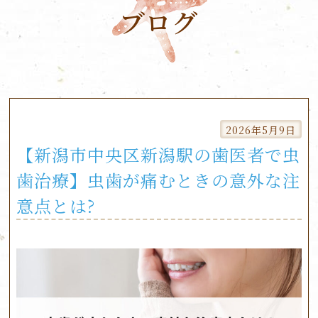
ブログ
Skip
to
2026年5月9日
content
【新潟市中央区新潟駅の歯医者で虫
歯治療】虫歯が痛むときの意外な注
意点とは?