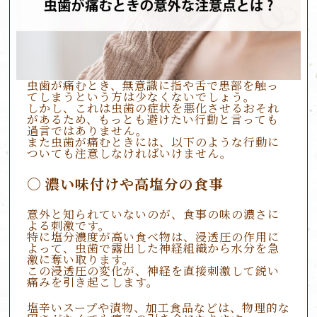
虫歯が痛むとき、無意識に指や舌で患部を触っ
てしまうという方は少なくないでしょう。
しかし、これは虫歯の症状を悪化させるおそれ
があるため、もっとも避けたい行動と言っても
過言ではありません。
また虫歯が痛むときには、以下のような行動に
ついても注意しなければいけません。
濃い味付けや高塩分の食事
意外と知られていないのが、食事の味の濃さに
よる刺激です。
特に塩分濃度が高い食べ物は、浸透圧の作用に
よって、虫歯で露出した神経組織から水分を急
激に奪い取ります。
この浸透圧の変化が、神経を直接刺激して鋭い
痛みを引き起こします。
塩辛いスープや漬物、加工食品などは、物理的な