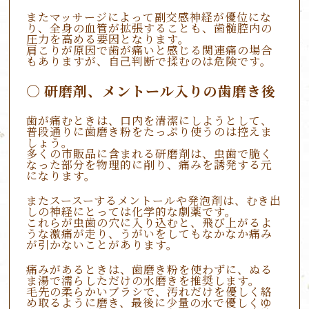
またマッサージによって副交感神経が優位にな
り、全身の血管が拡張することも、歯髄腔内の
圧力を高める要因となります。
肩こりが原因で歯が痛いと感じる関連痛の場合
もありますが、自己判断で揉むのは危険です。
研磨剤、メントール入りの歯磨き後
歯が痛むときは、口内を清潔にしようとして、
普段通りに歯磨き粉をたっぷり使うのは控えま
しょう。
多くの市販品に含まれる研磨剤は、虫歯で脆く
なった部分を物理的に削り、痛みを誘発する元
になります。
またスースーするメントールや発泡剤は、むき出
しの神経にとっては化学的な劇薬です。
これらが虫歯の穴に入り込むと、飛び上がるよ
うな激痛が走り、うがいをしてもなかなか痛み
が引かないことがあります。
痛みがあるときは、歯磨き粉を使わずに、ぬる
ま湯で濡らしただけの水磨きを推奨します。
毛先の柔らかいブラシで、汚れだけを優しく絡
め取るように磨き、最後に少量の水で優しくゆ