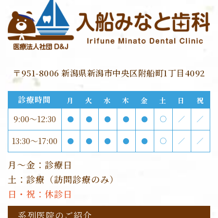
〒951-8006 新潟県新潟市中央区附船町1丁目4092
診療時間
月
火
水
木
金
土
日
祝
9:00～12:30
●
●
●
●
●
○
／
／
13:30～17:00
●
●
●
●
●
○
／
／
月～金：診療日
土：診療（訪問診療のみ）
日・祝：休診日
系列医院のご紹介