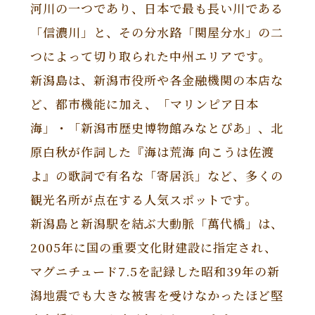
河川の一つであり、日本で最も長い川である
「信濃川」と、その分水路「関屋分水」の二
つによって切り取られた中州エリアです。
新潟島は、新潟市役所や各金融機関の本店な
ど、都市機能に加え、「マリンピア日本
海」・「新潟市歴史博物館みなとぴあ」、北
原白秋が作詞した『海は荒海 向こうは佐渡
よ』の歌詞で有名な「寄居浜」など、多くの
観光名所が点在する人気スポットです。
新潟島と新潟駅を結ぶ大動脈「萬代橋」は、
2005年に国の重要文化財建設に指定され、
マグニチュード7.5を記録した昭和39年の新
潟地震でも大きな被害を受けなかったほど堅